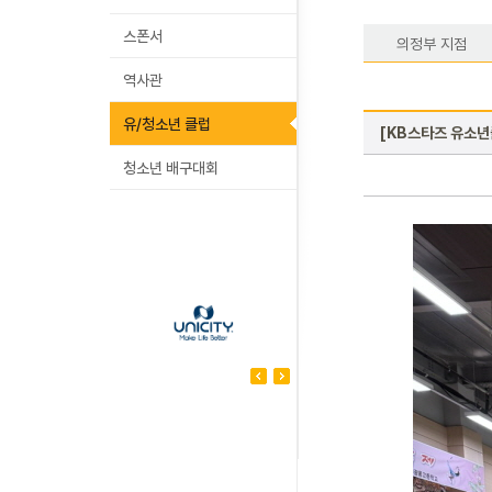
스폰서
의정부 지점
역사관
유/청소년 클럽
[KB스타즈 유소년
청소년 배구대회