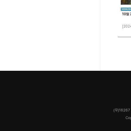
10월 
[202
(우)1626
Co