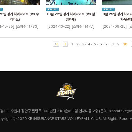
25일 경기 하이라이트 (vs 우
10월 22일 경기 하이라이트 (vs 삼
9월 25일 경기 하이라
리카드)
성화재)
저축은행
4-10-25]
[조회수 : 1733]
[2024-10-22]
[조회수 : 1477]
[2024-09-25]
[
1
2
3
4
5
6
7
8
9
10
7 경기도 수원시 장안구 팔달로 303번길 2 KB손해보험 인재니움 2층 (문의 : kbstarsvc@na
pyright ⓒ 2020 KB INSURANCE STARS VOLLEYBALL CLUB. All Rights Reserv