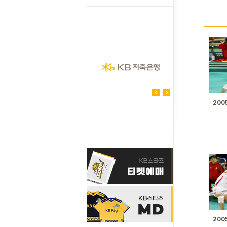
200
200