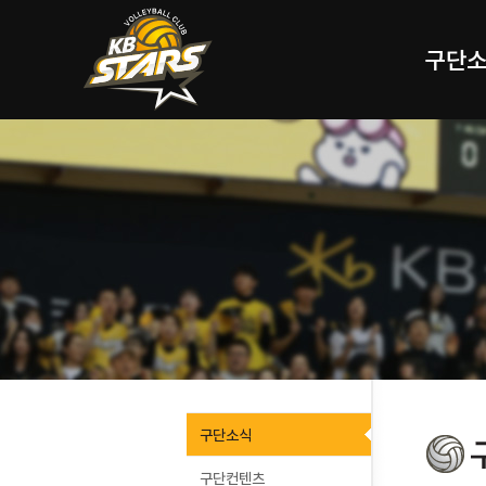
구단
구단소식
구단컨텐츠