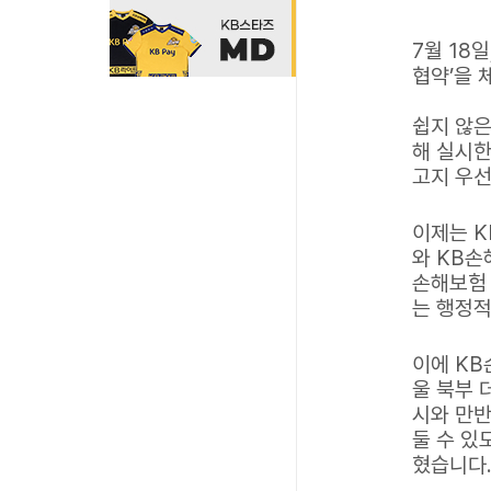
7월 18
협약’을 
쉽지 않은
해 실시한
고지 우
이제는 
와 KB손
손해보험 
는 행정
이에 KB
울 북부 
시와 만반
둘 수 있
혔습니다.