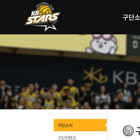
구단
구단소식
구단컨텐츠