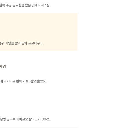
왼쪽 주공 김요한을 뽑은 것에 대해 "팀..
순위 지명을 받아 남자 프로배구 L..
 지명
 국가대표 왼쪽 거포' 김요한(22·..
용병 공격수 기예르모 팔라스카(30·2..