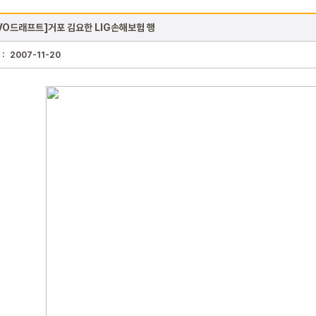
VO드래프트]거포 김요한 LIG손해보험 행
 :
2007-11-20