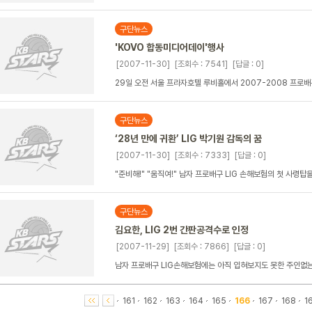
구단뉴스
'KOVO 합동미디어데이'행사
[2007-11-30]
[조회수 : 7541]
[답글 : 0]
29일 오전 서울 프라자호텔 루비홀에서 2007-2008 프로
구단뉴스
‘28년 만에 귀환’ LIG 박기원 감독의 꿈
[2007-11-30]
[조회수 : 7333]
[답글 : 0]
"준비해!" "움직여!" 남자 프로배구 LIG 손해보험의 첫 사령탑
구단뉴스
김요한, LIG 2번 간판공격수로 인정
[2007-11-29]
[조회수 : 7866]
[답글 : 0]
남자 프로배구 LIG손해보험에는 아직 입혀보지도 못한 주인없는 
161
162
163
164
165
166
167
168
1