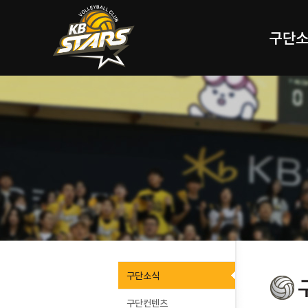
구단
구단소식
구단컨텐츠