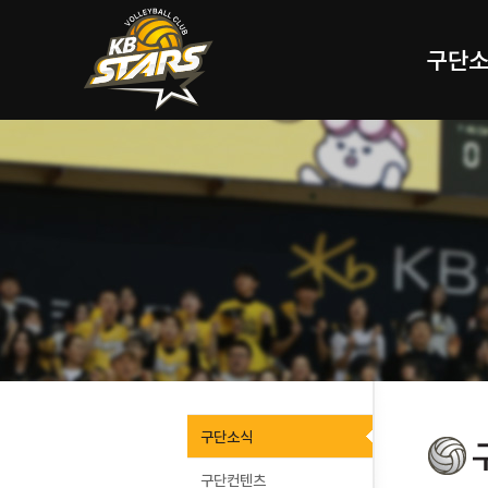
구단
구단소식
구단컨텐츠