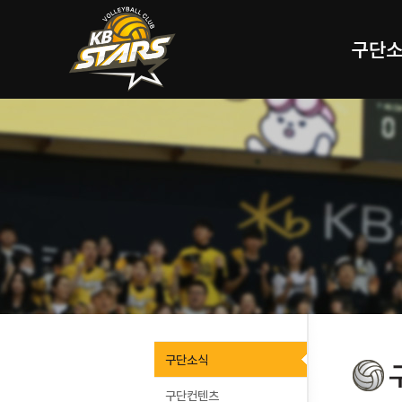
구단
구단소식
구단컨텐츠