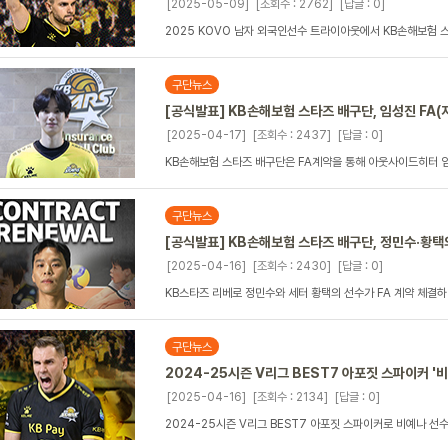
[2025-05-09]
[조회수 : 2762]
[답글 : 0]
2025 KOVO 남자 외국인선수 트라이아웃에서 KB손해보험 
구단뉴스
[공식발표] KB손해보험 스타즈 배구단, 임성진 FA
[2025-04-17]
[조회수 : 2437]
[답글 : 0]
KB손해보험 스타즈 배구단은 FA계약을 통해 아웃사이드히터 임
구단뉴스
[공식발표] KB손해보험 스타즈 배구단, 정민수·황택
[2025-04-16]
[조회수 : 2430]
[답글 : 0]
KB스타즈 리베로 정민수와 세터 황택의 선수가 FA 계약 체결
구단뉴스
2024-25시즌 V리그 BEST7 아포짓 스파이커 '
[2025-04-16]
[조회수 : 2134]
[답글 : 0]
2024-25시즌 V리그 BEST7 아포짓 스파이커로 비예나 선수