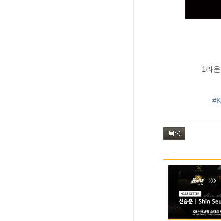
1라운
#