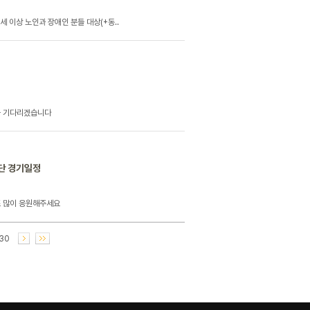
 이상 노인과 장애인 분들 대상(+동..
을 기다리겠습니다
구단 경기일정
타즈 많이 응원해주세요
30