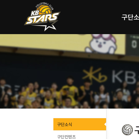
구단
구단소식
구단컨텐츠