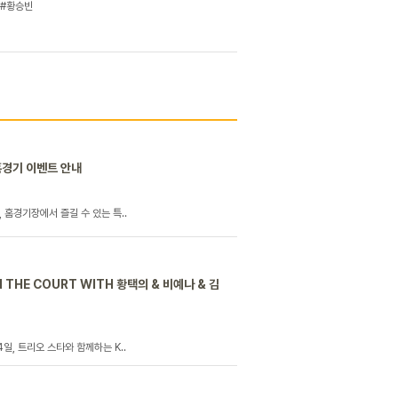
#황승빈​
 홈경기 이벤트 안내
일, 홈경기장에서 즐길 수 있는 특..
THE COURT WITH 황택의 & 비예나 & 김
24일, 트리오 스타와 함께하는 K..