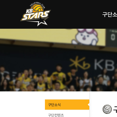
구단
구단소식
구단컨텐츠