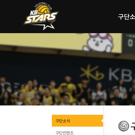
구단
구단소식
구단컨텐츠