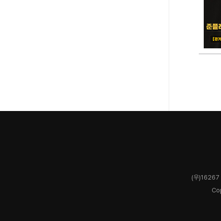
(우)1626
Co