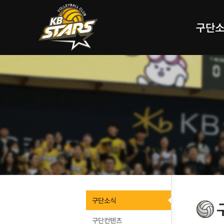
구단
구단소식
구단컨텐츠