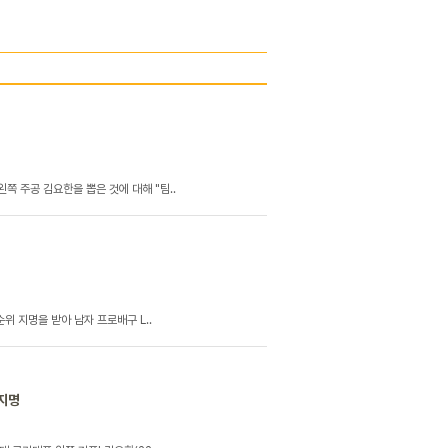
왼쪽 주공 김요한을 뽑은 것에 대해 "팀..
순위 지명을 받아 남자 프로배구 L..
 지명