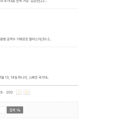
 국가대표 왼쪽 거포' 김요한(22·..
용병 공격수 기예르모 팔라스카(30·2..
 13, 14일 튀니지, 스페인 국가대..
99
200