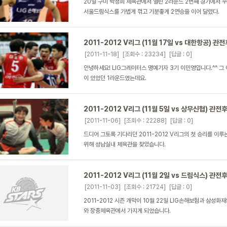
20일 구미 박정희 체육관에서 열린 2라운드 2번째 경기에서 우리 
서울드림식스를 가볍게 꺾고 기분좋게 2연승을 이어 달렸다.
2011-2012 V리그 (11월 17일 vs 대한항공) 관
[2011-11-18]
[조회수 : 23234]
[답글 : 0]
안녕하세요! LIG그레이터스 명예기자 3기 이민영입니다.^^ 그
이 있었던 1라운드였는데요.
2011-2012 V리그 (11월 5일 vs 상무신협) 관전
[2011-11-06]
[조회수 : 22288]
[답글 : 0]
드디어 그토록 기다리던 2011-2012 V리그의 첫 승리를 이루
위해 성남실내 체육관을 찾았습니다.
2011-2012 V리그 (11월 2일 vs 드림식스) 관전
[2011-11-03]
[조회수 : 21724]
[답글 : 0]
2011-2012 시즌 개막이 10월 22일 LIG손해보험과 삼성화
와 장충체육관에서 가지게 되었습니다.