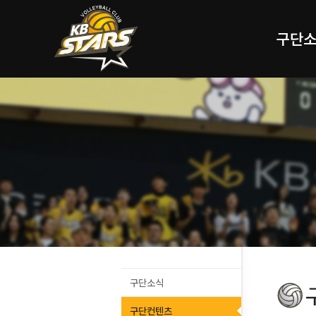
구단
구단소식
구단컨텐츠