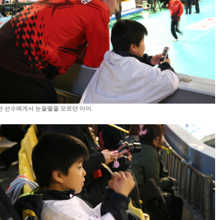
 선수에게서 눈을뗄줄 모르던 아이.