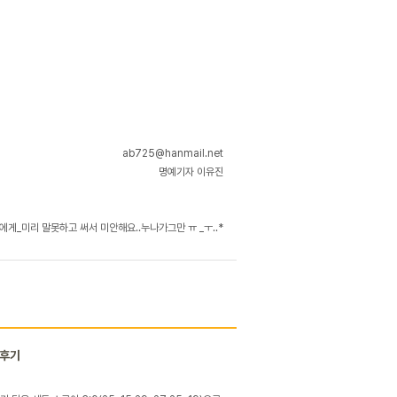
ab725@hanmail.net
명예기자 이유진
게_미리 말못하고 써서 미안해요..누나가그만 ㅠ _ㅜ..*
전후기