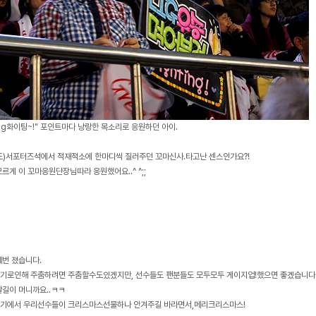
lig화이팅~!" 포인트마다 낭랑한 목소리로 응원하던 아이.
도)서포터즈석에서 적재적소에 한마디씩 질러주던 꼬마신사.타고난 센스인가요?!
모르게 이 꼬마응원단장님따라 응원했어요..^ ^;;
세번 졌습니다.
기로인해 주춤하려면 주춤할수도있겠지만, 선수들도 팬분들도 모두모두 게이지업!했으면 좋겠습니다
갈길이 머니까요..ㅋㅋ
기에서 우리선수들이 크리스마스선물하나 안겨주길 바라면서,메리크리스마스!