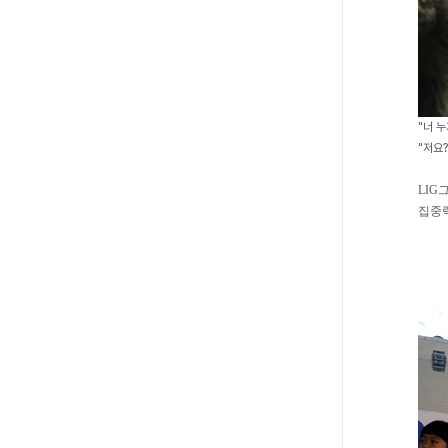
"너 누
"저요?
LI
집중