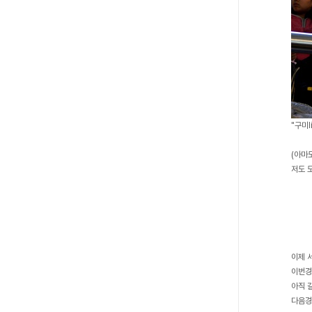
"구미
(아마
저도 
이제 
이번경
아직 
다음경