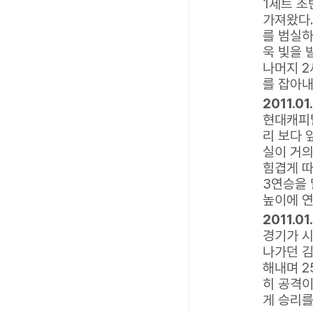
1세트 초
가져왔다
를 범실하
욱 빛을 
나머지 2
를 잡아내
2011.0
현대캐피탈
리 보다 
실이 거의
힘겹게 따
3연승을 
높이에 연
2011.0
경기가 시
나가던 김
해내며 2
히 공격이
게 승리를