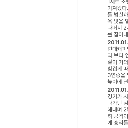
1세트 초
가져왔다
를 범실하
욱 빛을 
나머지 2
를 잡아내
2011.0
현대캐피탈
리 보다 
실이 거의
힘겹게 따
3연승을 
높이에 연
2011.0
경기가 시
나가던 김
해내며 2
히 공격이
게 승리를