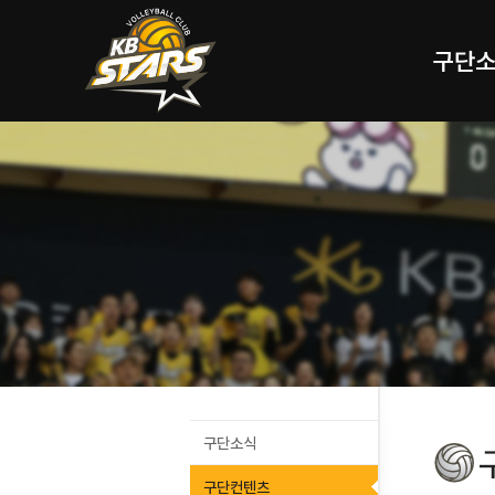
구단
구단소식
구단컨텐츠