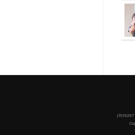
(우)1626
Co