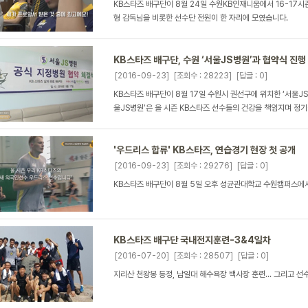
KB스타즈 배구단이 8월 24일 수원KB인재니움에서 16-17시
형 감독님을 비롯한 선수단 전원이 한 자리에 모였습니다.
KB스타즈 배구단, 수원 ‘서울JS병원’과 협약식 진행
[2016-09-23]
[조회수 : 28223]
[답글 : 0]
KB스타즈 배구단이 8월 17일 수원시 권선구에 위치한 ‘서울JS
울JS병원’은 올 시즌 KB스타즈 선수들의 건강을 책임지며 정기적
'우드리스 합류' KB스타즈, 연습경기 현장 첫 공개
[2016-09-23]
[조회수 : 29276]
[답글 : 0]
KB스타즈 배구단이 8월 5일 오후 성균관대학교 수원캠퍼스에
KB스타즈 배구단 국내전지훈련-3&4일차
[2016-07-20]
[조회수 : 28507]
[답글 : 0]
지리산 천왕봉 등정, 남일대 해수욕장 백사장 훈련... 그리고 