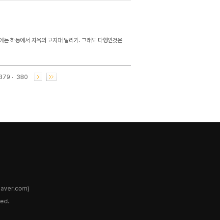
후에는 하동에서 지옥의 고지대 달리기. 그래도 다행인것은
379
380
ver.com)
ed.