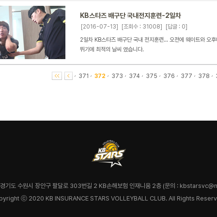
KB스타즈 배구단 국내전지훈련-2일차
[2016-07-13]
[조회수 : 31008]
[답글 : 0]
2일차 KB스타즈 배구단 국내 전지훈련... 오전에 웨이트와 오
뛰기에 최적의 날씨 였습니다.
371
372
373
374
375
376
377
378
7 경기도 수원시 장안구 팔달로 303번길 2 KB손해보험 인재니움 2층 (문의 : kbstarsvc@na
pyright ⓒ 2020 KB INSURANCE STARS VOLLEYBALL CLUB. All Rights Reserv