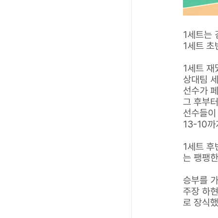
1세트는 
1세트 초
1세트 재
상대팀 세
선수가 
그 후부터
선수들이 
13-10
1세트 후
는 팽팽한
승부를 가
주장 하현
로 장식했