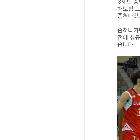
3세트 중
해보험 
좁혀나갔
좁혀나가던
전에 성공
습니다!