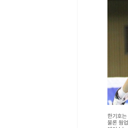
한기호는 
물론 웜업