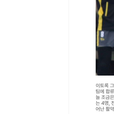
이토록 그
팀에 합류
늘 조금은
는 4명,
어난 활약