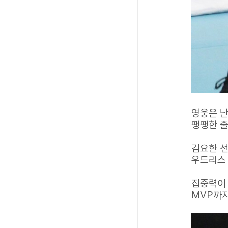
영웅은 난
팽팽한 줄
김요한 선
우드리스 
집중력이 
MVP까지