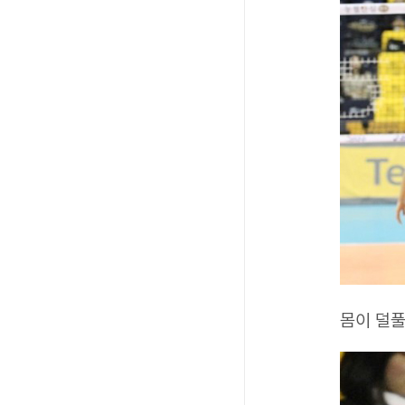
몸이 덜풀