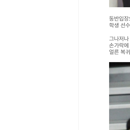
동반입장
학생 선
그나저나 
손가락에
얼른 복