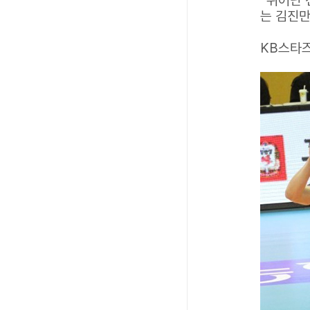
“뛰어난 
는 김진만
KB스타