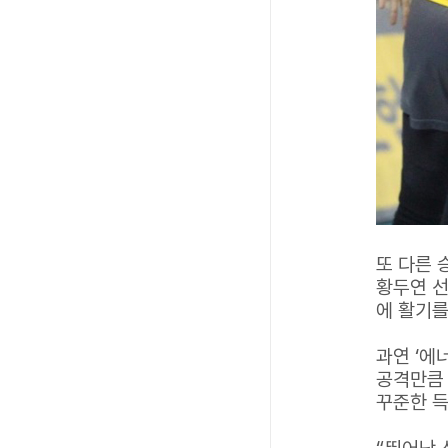
또 다른 
황두연 선
에 활기를
과연 ‘에
공격만큼 
꾸준한 득