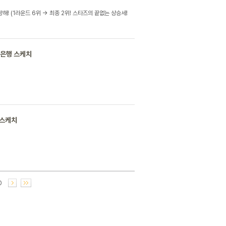
향해! (1라운드 6위 -> 최종 2위! 스타즈의 끝없는 상승세!
저축은행 스케치
 스케치
0