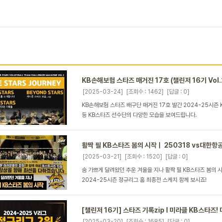
KB손해보험 스타즈 매거진 17호 (챌린저 16기 Vol.
[2025-03-24]
[조회수 : 1462]
[답글 : 0]
KB손해보험 스타즈 배구단 매거진 17호 발간 2024-25시즌
등 KB스타즈 선수단의 다양한 모습을 보여드립니다.
활짝 필 KB스타즈 봄의 시작ㅣ 250318 vs대한항
[2025-03-21]
[조회수 : 1520]
[답글 : 0]
숨 가쁘게 달려왔던 추운 겨울을 지나 활짝 필 KB스타즈 봄의 
2024-25시즌 정규리그 홈 최종전 스케치 함께 보시죠!
[챌린저 16기] 스타즈 기록zip l 미라클 KB스타즈! 
[2025-03-20]
[조회수 : 1685]
[답글 : 0]