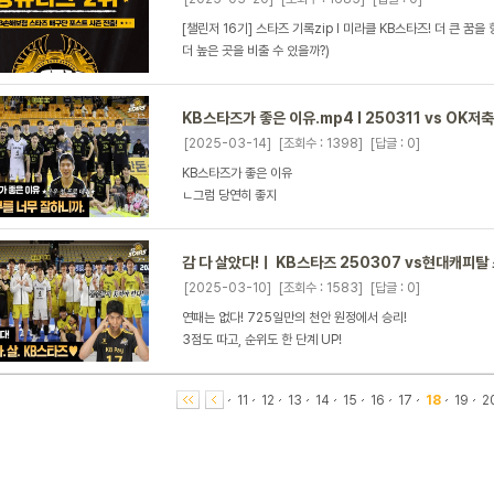
[챌린저 16기] 스타즈 기록zip l 미라클 KB스타즈! 더 큰 꿈을 
더 높은 곳을 비출 수 있을까?)
KB스타즈가 좋은 이유.mp4 l 250311 vs OK
[2025-03-14]
[조회수 : 1398]
[답글 : 0]
KB스타즈가 좋은 이유
ㄴ그럼 당연히 좋지
감 다 살았다!ㅣ KB스타즈 250307 vs현대캐피탈
[2025-03-10]
[조회수 : 1583]
[답글 : 0]
연패는 없다! 725일만의 천안 원정에서 승리!
3점도 따고, 순위도 한 단계 UP!
11
12
13
14
15
16
17
18
19
2