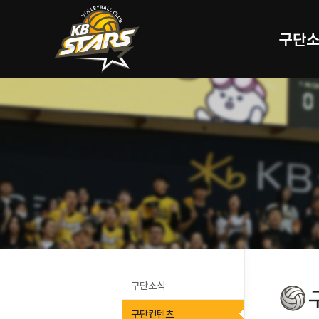
구단
구단소식
구단컨텐츠