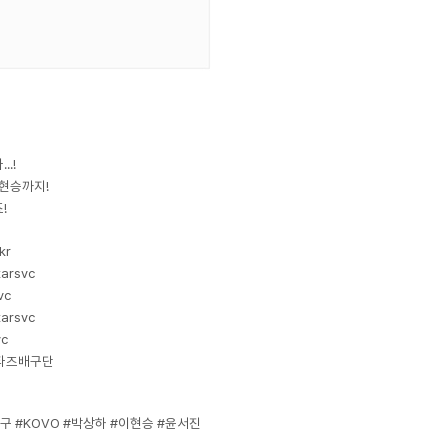
.!
 현승까지!
!
kr
arsvc
vc
arsvc
vc
험스타즈배구단
 #KOVO #박상하 #이현승 #윤서진