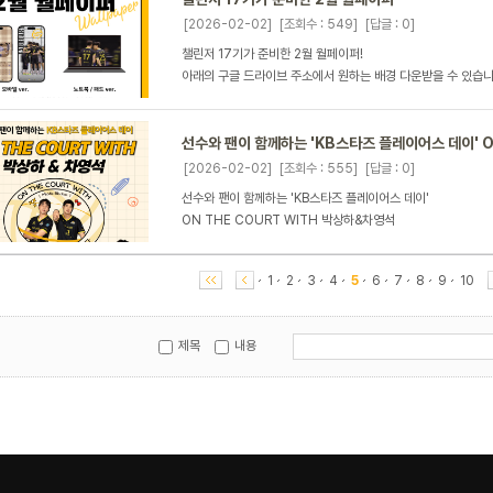
[2026-02-02]
[조회수 : 549]
[답글 : 0]
챌린저 17기가 준비한 2월 월페이퍼!
아래의 구글 드라이브 주소에서 원하는 배경 다운받을 수 있습
선수와 팬이 함께하는 'KB스타즈 플레이어스 데이' ON
[2026-02-02]
[조회수 : 555]
[답글 : 0]
선수와 팬이 함께하는 'KB스타즈 플레이어스 데이'
ON THE COURT WITH 박상하&차영석
1
2
3
4
5
6
7
8
9
10
제목
내용