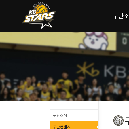
구단
구단소식
구단컨텐츠