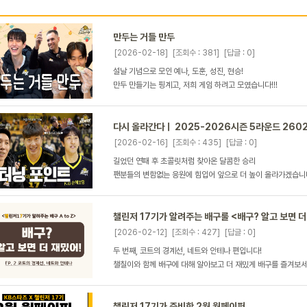
만두는 거들 만두
[2026-02-18]
[조회수 : 381]
[답글 : 0]
설날 기념으로 모인 예나, 도훈, 성진, 현승!
만두 만들기는 핑계고, 저희 게임 하려고 모였습니다!!!
다시 올라간다ㅣ 2025-2026시즌 5라운드 2602
[2026-02-16]
[조회수 : 435]
[답글 : 0]
길었던 연패 후 초콜릿처럼 찾아온 달콤한 승리
팬분들의 변함없는 응원에 힘입어 앞으로 더 높이 올라가겠습니
챌린저 17기가 알려주는 배구룰 <배구? 알고 보면 더
[2026-02-12]
[조회수 : 427]
[답글 : 0]
두 번째, 코트의 경계선, 네트와 안테나 편입니다!
챌칠이와 함께 배구에 대해 알아보고 더 재밌게 배구를 즐겨보
챌린저 17기가 준비한 2월 월페이퍼