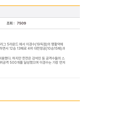
조회 :
7509
V리그 5라운드 에서 이경수(19득점)의 맹활약에
하면서 12승 13패로 4위 대한항공(10승15패)과
허용했다. 하지만 한전은 강석민 등 공격수들의 스
후위공격 500개를 달성했으며 이경수는 가장 먼저