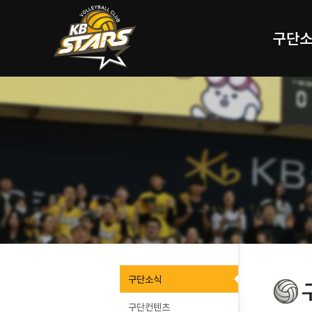
구단
구단소식
구단컨텐츠