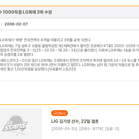
 1000득점 LG화재 3위 수성
 :
2006-02-07
LG화재가 ‘복병’ 한국전력의 추격을 따돌리고 3위를 굳게 지켰다.
LG화재는 7일 송파구 오륜동 올림픽공원 제2체육관에서 벌어진 프로배구 KT&G 2005~2006 
힘입어 한국전력을 3－0(25－20 25－18 26－24)으로 물리쳤다. 이로써 LG화재는 1승을 추가
의 승점차를 2로 벌렸다.
세트스코어 2－0으로 앞선 LG화재는 3세트에서 한전의 조직력과 투지에 밀리며 24－24 듀스를 
파이크가 잇달아 코트 밖으로 벗어나면서 자멸하고 말았다. LG화재는 남자 팀 가운데 처음으로 팀 
개인 통산 1,000득점을 달성했다.(자료출처:스포츠칸)
구단뉴스
LIG 김기성 선수, 22일 결혼
[2006-04-20]
[조회수 : 8178]
[답글 : 0]