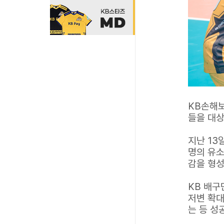
KB손해보
들을 대
지난 13
명의 유소
감을 형성
KB 배구
저변 확대
는 등 성