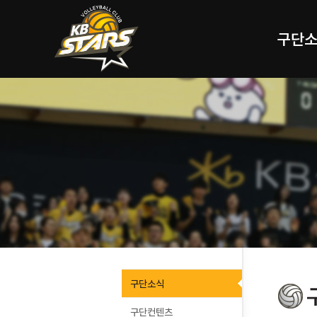
구단
구단소식
구단컨텐츠