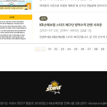
여러분의 사진으로 의정부 체육관 및 선수단 연습장에 모자이크
공지
KB손해보험 스타즈 배구단 방역수칙 관련 사과문
[2021-07-22]
[조회수 : 6600]
[답글 : 0]
안녕하세요 KB손해보험 스타즈 배구단입니다. 당 구단 선수의 코
31
32
33
34
35
36
37
38
39
7 경기도 수원시 장안구 팔달로 303번길 2 KB손해보험 인재니움 2층 (문의 : kbstarsvc@na