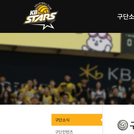
구단
구단소식
구단컨텐츠