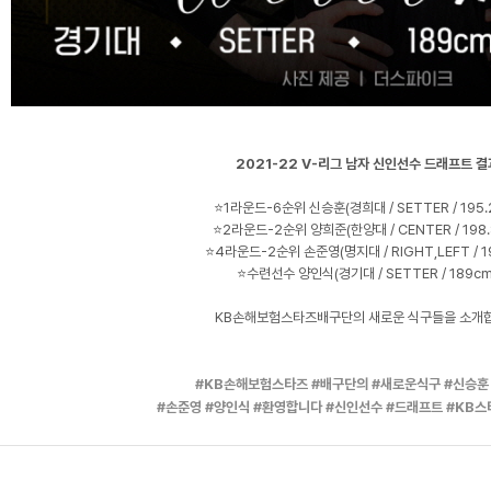
2021-22 V-리그 남자 신인선수 드래프트 결
⭐1라운드-6순위 신승훈(경희대 / SETTER / 195.
⭐2라운드-2순위 양희준(한양대 / CENTER / 198.
⭐4라운드-2순위 손준영(명지대 / RIGHT,LEFT / 1
⭐수련선수 양인식(경기대 / SETTER / 189cm
KB손해보험스타즈배구단의 새로운 식구들을 소개
#KB손해보험스타즈
#배구단의
#새로운식구
#신승훈
#손준영
#양인식
#환영합니다
#신인선수
#드래프트
#KB스