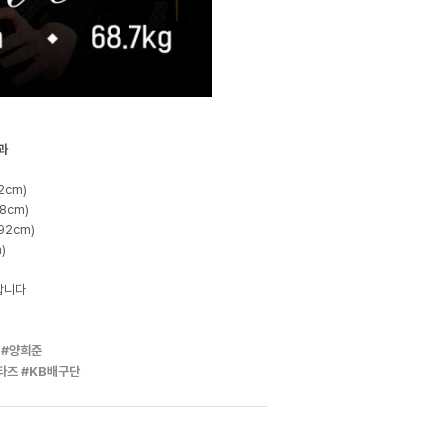
과
2cm)
8cm)
92cm)
)
합니다
#양희준
타즈
#KB배구단