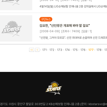
[2008-04-16]
[조회수 : 7403]
[답글 : 0]
4월14일(월) LIG손해보험 인재니움 2층 강의실에서 LIG손
구단뉴스
김요한, "신인왕은 개표해 봐야 알 걸요"
[2008-04-09]
[조회수 : 7409]
[답글 : 1]
"신인왕, 그거야 모르죠". 신인 최대어로 손꼽히며 신인 드래프트
171
172
173
174
175
176
177
178
1
7 경기도 수원시 장안구 팔달로 303번길 2 KB손해보험 인재니움 2층 (문의 : kbstarsvc@na