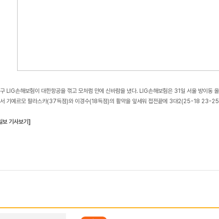
구 LIG손해보험이 대한항공을 꺾고 모처럼 만에 신바람을 냈다. LIG손해보험은 31일 서울 방이동
서 기예르모 팔라스카(37득점)와 이경수(18득점)의 활약을 앞세워 접전끝에 3대2(25-18 23-25 2
일보 기사보기]