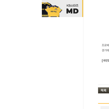
프로배
경기에
[국민