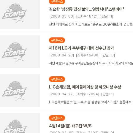
구단뉴스
김요한 '성장통'값진 보약…얼짱시대"스탠바이"
[2008-05-03]
[조회수 : 8421]
[답글 : 1]
신인 최대어로 꼽히며 드래프트 1순위로 LIG손해보험에 입단했던 
구단뉴스
제16회 LG기 주부배구 대회 선수단 참가
[2008-04-28]
[조회수 : 6480]
[답글 : 0]
지난 4월24일(목) 구미공단운동장에서 구미지역 최고의 체육문화
구단뉴스
LIG손해보험, 페어플레이상 및 하모니상 수상
[2008-04-22]
[조회수 : 7094]
[답글 : 1]
LIG손해보험은 21일 오후 서울 삼성동 코엑스 그랜드볼룸에서 열
구단뉴스
4월14일(월) 배구단 W/S