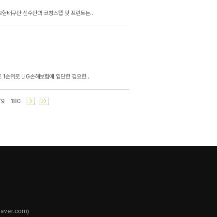
해보험배구단 선수단과 코칭스탭 및 프런트는..
 1순위로 LIG손해보험에 입단한 김요한..
79
180
ver.com)