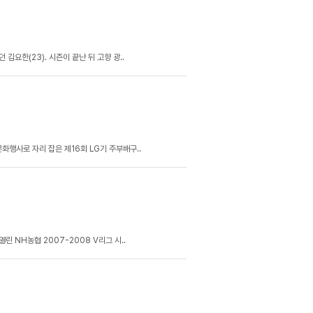
김요한(23). 시즌이 끝난 뒤 고향 광..
행사로 자리 잡은 제16회 LG기 주부배구..
린 NH농협 2007-2008 V리그 시..