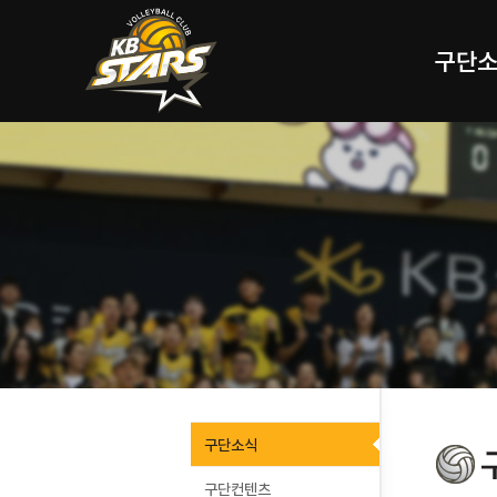
구단
구단소식
구단컨텐츠