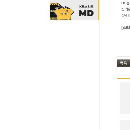
LIG
킨 가
상위 
[스포