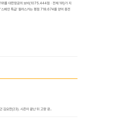
위를 대한항공의 보비(1075.444점ㆍ전체 1위)가 지
'스페인 특급' 팔라스카는 평점 718.674를 얻어 종전
김요한(23). 시즌이 끝난 뒤 고향 광..