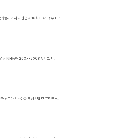
행사로 자리 잡은 제16회 LG기 주부배구..
린 NH농협 2007-2008 V리그 시..
해보험배구단 선수단과 코칭스탭 및 프런트는..