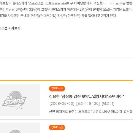
손해보험의 팔라스카가 '스포츠조선-스포츠토토 프로배구 테마랭킹'에서 약진했다. 라이트 부문 랭킹 1
운데, 지난달 6위(전체 32위)에 그쳤던 팔라스카가 이번에는 2위(전체 9위)에 오르는 기염을 토했다. 
랭킹을 차지했던 국내파 후인정(현대캐피탈) 양성만(한국전력) 등을 밀어내고 2위가 됐다.
츠조선 기사보기]
구단뉴스
김요한 '성장통'값진 보약…얼짱시대"스탠바이"
[2008-05-03]
[조회수 : 8430]
[답글 : 1]
신인 최대어로 꼽히며 드래프트 1순위로 LIG손해보험에 입단했던 
구단뉴스