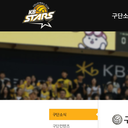
구단
구단소식
구단컨텐츠