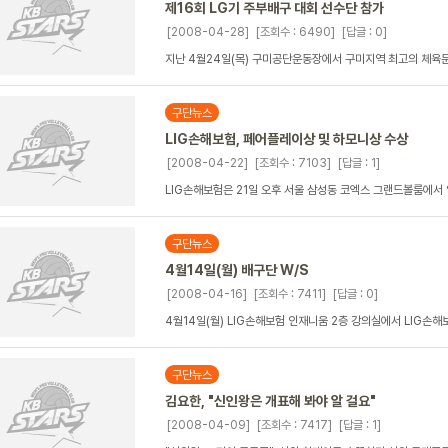
제16회 LG기 주부배구 대회 선수단 참가
[2008-04-28]
[조회수 : 6490]
[답글 : 0]
지난 4월24일(목) 구미공단운동장에서 구미지역 최고의 체육문화
구단뉴스
LIG손해보험, 페어플레이상 및 하모니상 수상
[2008-04-22]
[조회수 : 7103]
[답글 : 1]
LIG손해보험은 21일 오후 서울 삼성동 코엑스 그랜드볼룸에서 열
구단뉴스
4월14일(월) 배구단 W/S
[2008-04-16]
[조회수 : 7411]
[답글 : 0]
4월14일(월) LIG손해보험 인재니움 2층 강의실에서 LIG손
구단뉴스
김요한, "신인왕은 개표해 봐야 알 걸요"
[2008-04-09]
[조회수 : 7417]
[답글 : 1]