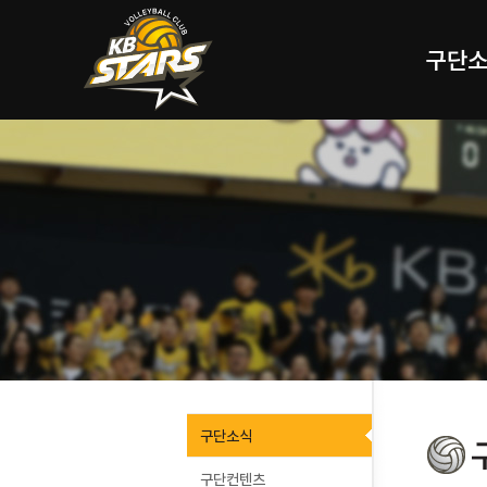
구단
구단소식
구단컨텐츠