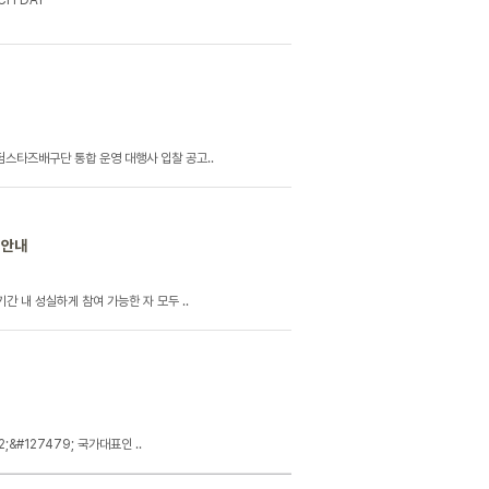
CH DAY
험스타즈배구단 통합 운영 대행사 입찰 공고..
 안내
간 내 성실하게 참여 가능한 자 모두 ..
&#127479; 국가대표인 ..