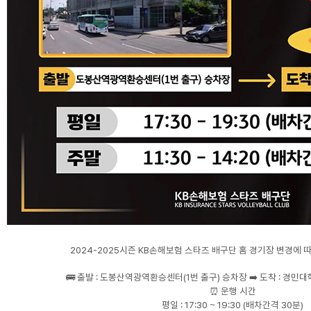
2024-2025시즌 KB손해보험 스타즈 배구단 홈 경기장 변경에 
🚌 출발 : 도봉산역광역환승센터(1번 출구) 승차장 ➡️ 도착 : 경민대
⏰ 운행 시간
평일 : 17:30 ~ 19:30 (배차간격 30분)