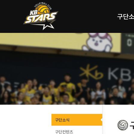
구단
구단소식
구단컨텐츠