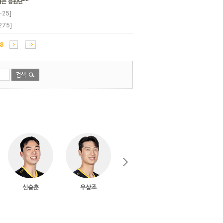
는 응원단^^
-25]
275]
8