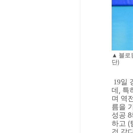
▲
블로
)
단
19
일 
,
데
특
며 역
름을 
8
성공
(
하고
것 같