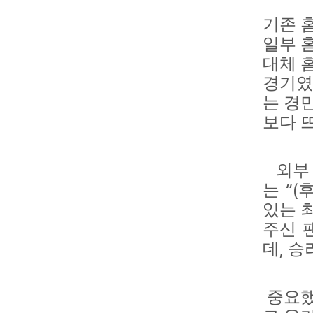
기존 
일부 
대체 
경기였
는 경
보다 
외부 
“(
는
있는 
주신 
,
데
승
중요