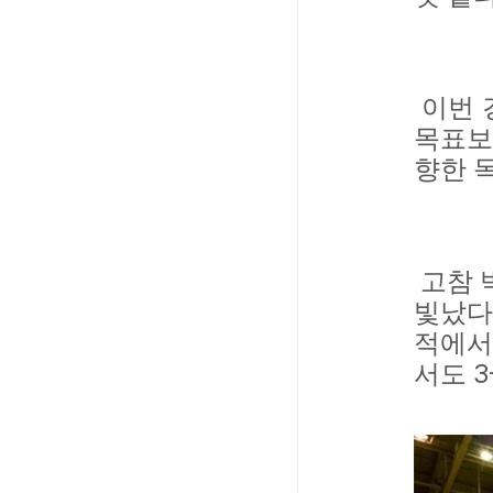
이번 
목표보
향한 
고참 
빛났다
적에서
3-
서도