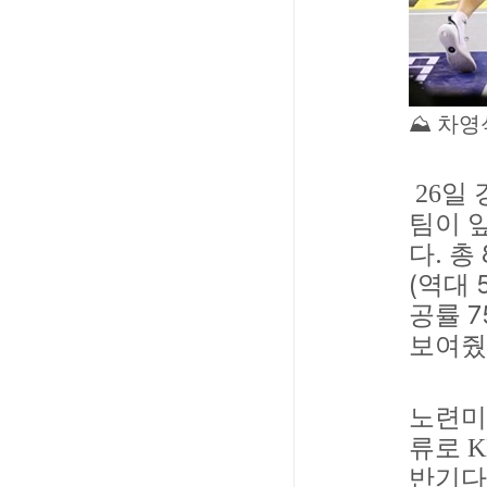
⛰
차영
26
일 
팀이 
.
다
총
(
역대
7
공률
보여줬
노련미
류로
K
반기다