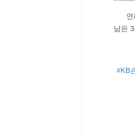
연
남은 
#K