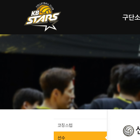
구단
코칭스텝
선수