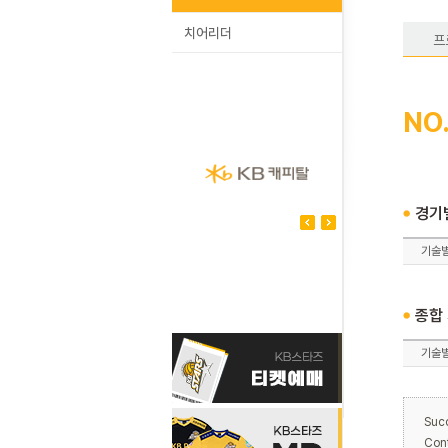
치어리더
프
NO
경기
기술
종합
기술
Suc
Con