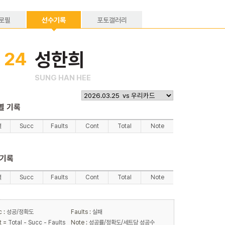
로필
선수기록
포토갤러리
24
성한희
.
SUNG HAN HEE
별 기록
별
Succ
Faults
Cont
Total
Note
 기록
별
Succ
Faults
Cont
Total
Note
c :
성공/정확도
Faults :
실패
t =
Total - Succ - Faults
Note :
성공률/정확도/세트당 성공수