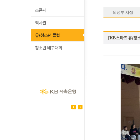
스폰서
의정부 지점
역사관
유/청소년 클럽
[KB스타즈 유/청소
청소년 배구대회