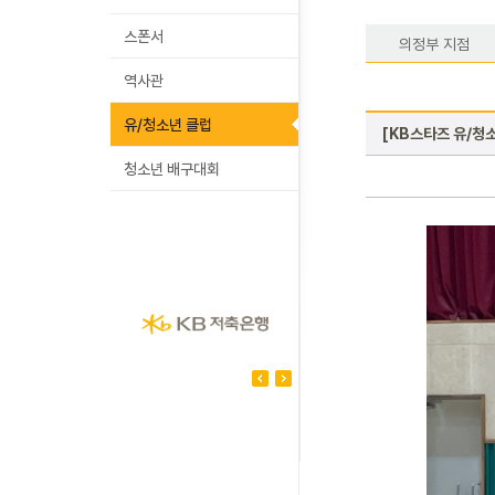
스폰서
의정부 지점
역사관
유/청소년 클럽
[KB스타즈 유/청소
청소년 배구대회