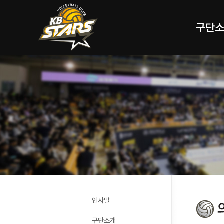
구단
인사말
구단소개