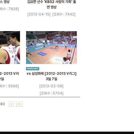
스 영상
김요한 선수 'KBS2 사랑의 가족' 출
연 영상
회수 : 7828]
[2013-04-15]
[조회수 : 7442]
2-2013 V리
vs 삼성화재 [2012-2013 V리그]
2일
3월 7일
회수 : 5696]
[2013-03-08]
[조회수 : 5704]
80