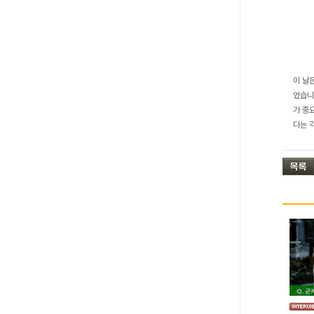
이 날
었습니
가 중
다는 