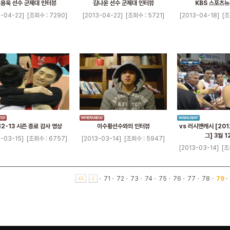
용욱 선수 군제대 인터뷰
김나운 선수 군제대 인터뷰
KBS 스포츠뉴
3-04-22]
[조회수 : 7290]
[2013-04-22]
[조회수 : 5721]
[2013-04-18]
[조
12-13 시즌 종료 감사 영상
이수황선수와의 인터뷰
vs 러시앤캐시 [201
그] 3월 1
3-03-15]
[조회수 : 6757]
[2013-03-14]
[조회수 : 5947]
[2013-03-14]
[조
71
72
73
74
75
76
77
78
79