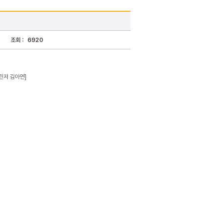
조회 :
6920
챌린저 김아연]