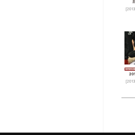
조
[201
20
[201