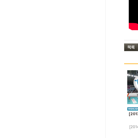
[201
[201