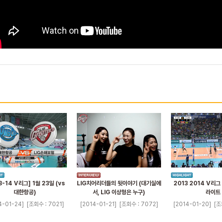
3-14 V리그] 1월 23일 (vs
LIG치어리더들의 뒷이야기 (대기실에
2013 2014 V리
대한항공)
서, LIG 이상형은 누구)
라이트
4-01-24]
[조회수 : 7021]
[2014-01-21]
[조회수 : 7072]
[2014-01-20]
[조