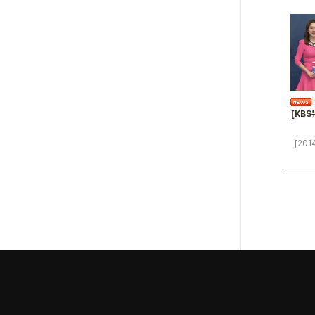
[KBS
[201