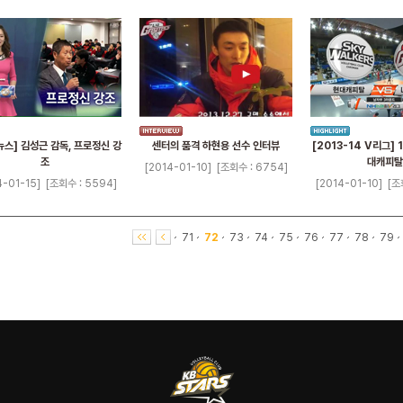
뉴스] 김성근 감독, 프로정신 강
센터의 품격 하현용 선수 인터뷰
[2013-14 V리그] 1
조
대캐피탈
[2014-01-10]
[조회수 : 6754]
4-01-15]
[조회수 : 5594]
[2014-01-10]
[조
71
72
73
74
75
76
77
78
79