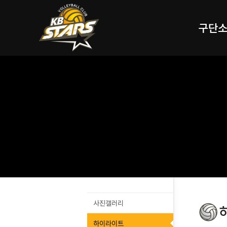
구단
사진갤러리
하이라이트