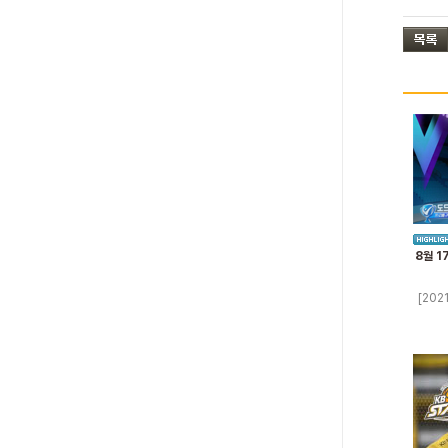
8월 1
[202