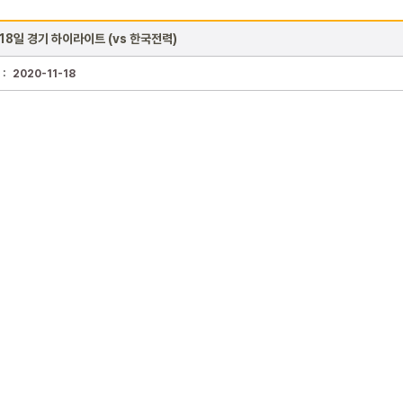
 18일 경기 하이라이트 (vs 한국전력)
 :
2020-11-18