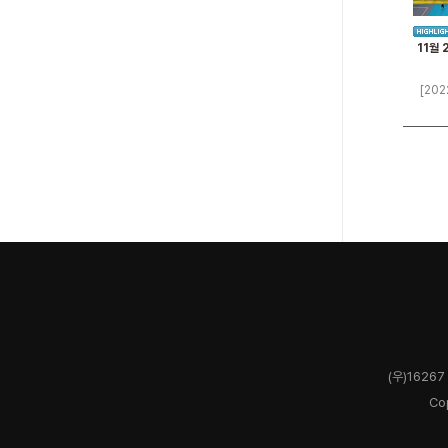
11월 
[202
(우)1626
Co