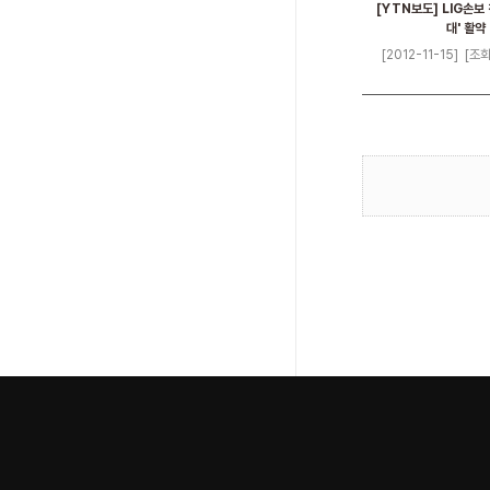
[YTN보도] LIG손보 
대' 활약
[2012-11-15]
[조회