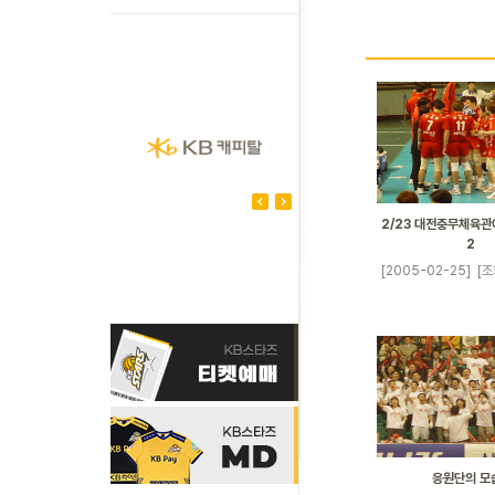
2/23 대전충무체육관
2
[2005-02-25]
[조
응원단의 모