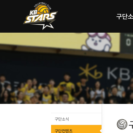
구단
구단소식
구단컨텐츠