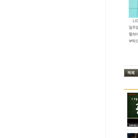
L
일주일
펼쳐야
부탁드