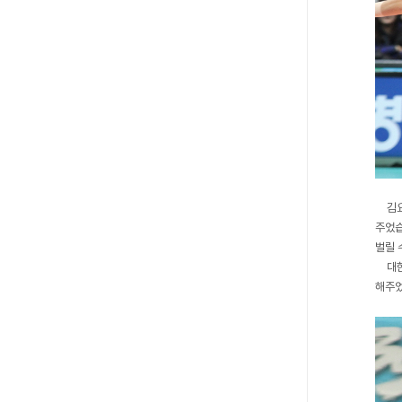
김
주었습
벌릴 
대
해주었