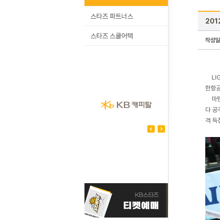
스타즈 파트너스
201
스타즈 스쿨어택
작성일
LI
한항공
마
다 공
격 득