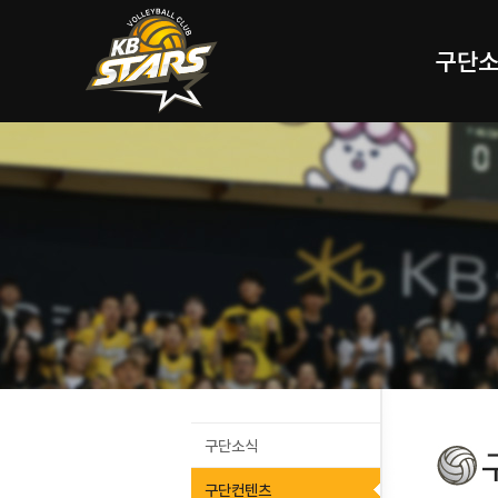
구단
구단소식
구단컨텐츠