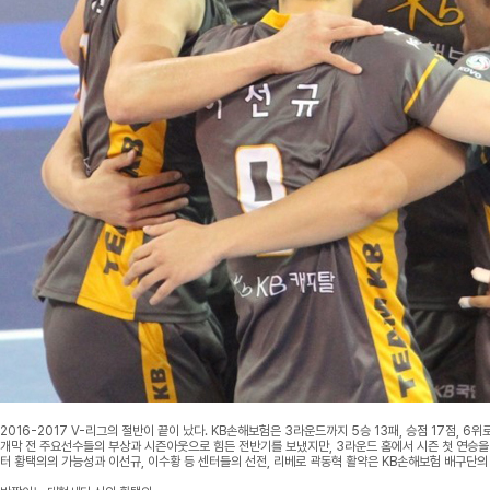
2016-2017 V-리그의 절반이 끝이 났다. KB손해보험은 3라운드까지 5승 13패, 승점 17점, 
개막 전 주요선수들의 부상과 시즌아웃으로 힘든 전반기를 보냈지만, 3라운드 홈에서 시즌 첫 연승을
터 황택의의 가능성과 이선규, 이수황 등 센터들의 선전, 리베로 곽동혁 활약은 KB손해보험 배구단의