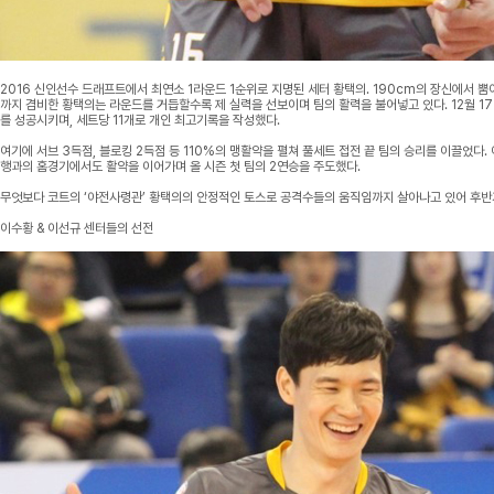
2016 신인선수 드래프트에서 최연소 1라운드 1순위로 지명된 세터 황택의. 190cm의 장신에서 
까지 겸비한 황택의는 라운드를 거듭할수록 제 실력을 선보이며 팀의 활력을 불어넣고 있다. 12월 1
를 성공시키며, 세트당 11개로 개인 최고기록을 작성했다.
여기에 서브 3득점, 블로킹 2득점 등 110%의 맹활약을 펼쳐 풀세트 접전 끝 팀의 승리를 이끌었다.
행과의 홈경기에서도 활약을 이어가며 올 시즌 첫 팀의 2연승을 주도했다.
무엇보다 코트의 ‘야전사령관’ 황택의의 안정적인 토스로 공격수들의 움직임까지 살아나고 있어 후반
이수황 & 이선규 센터들의 선전