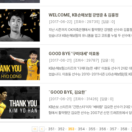
WELCOME, KB손해보험 강영준 & 김홍정
[2017-06-22]
[조회수 : 29735]
[답글 : 0]
지난 시즌까지 OK저축은행에서 활약했던 강영준 선수와 김홍정
었습니다! KB손해보험의 유니폼을 입고 코트를 누빌 두 선수에
GOOD BYE '구미대세' 이효동
[2017-06-21]
[조회수 : 29787]
[답글 : 0]
KB손해보험스타즈의 '다재다능한 세터' 이효동 선수가 2대2 
었습니다. 이효동 선수는 2010-2011시즌 LIG손해보험(現 K
˝GOOD BYE, 김요한˝
[2017-06-21]
[조회수 : 31426]
[답글 : 0]
KB손보 스타즈의 '간판스타'이자 '베테랑' 김요한 선수가 2대
험에서 활약했던 김요한 선수는 2007년 신인 드래프트에서 당당
351
352
353
354
355
356
357
358