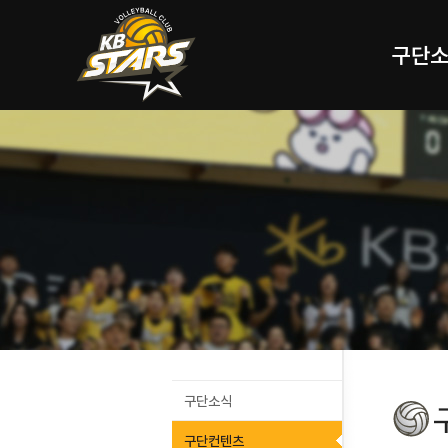
구단
구단소식
구단컨텐츠