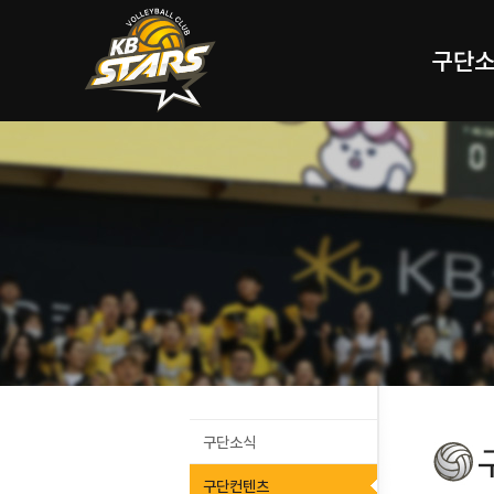
구단
구단소식
구단컨텐츠