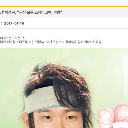
남' 이선규, "세상 모든 스파이크여, 와랑"
 :
2017-01-16
다시보는 3라운드!
KB손해보험 스타즈를 지킨 '철벽남' 이선규 선수의 활약상을 함께 살펴보시죠 :)