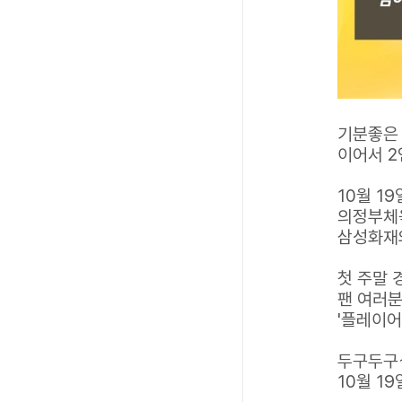
기분좋은 
이어서 2
10월 19
의정부체
삼성화재
첫 주말
팬 여러
'플레이어
두구두구
10월 1