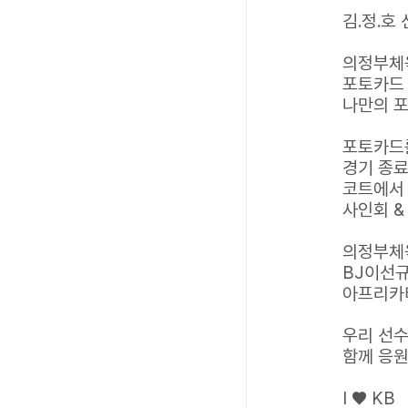
김.정.호 
의정부체육
포토카드
나만의 
포토카드
경기 종료
코트에서
사인회 &
의정부체
BJ이선
아프리카티
우리 선수
함께 응
I ♥ KB